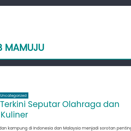
AB MAMUJU
Uncategorized
 Terkini Seputar Olahraga dan
Kuliner
an kampung di Indonesia dan Malaysia menjadi sorotan pentin