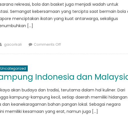
sarana rekreasi, bola dan basket juga menjadi wadah untuk
si. Semangat kebersamaan yang tercipta saat bermain bola 
gapore menciptakan ikatan yang kuat antarwarga, sekaligus
numbuhkan […]
Author
on
gacorkali
Comments Off
Antara
Bola
dan
Uncategorized
Basket:
 Kampung Indonesia dan Malaysi
Menggali
Prestasi
aya akan budaya dan tradisi, terutama dalam hal kuliner. Dari
Olahraga
di
ingga kampung-kampung kecil, setiap daerah memiliki hidangan
Kampung
a dan keanekaragaman bahan pangan lokal. Sebagai negara
 ini memiliki kesamaan yang erat, namun juga […]