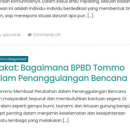
eraan komunitasnya. Dalam kasus BPBD Papalang, sebuah bada
Bencana
an ini adalah individu-individu berdedikasi yang membentuk t
n, siap merespons situasi darurat apa pun. […]
Author
on
gacorkali
Comments Off
Pahlawan
Pendiam
BPBD
Uncategorized
Papalang:
akat: Bagaimana BPBD Tommo
Upaya
Tak
lam Penanggulangan Bencana
kenal
lelahnya
Tommo Membuat Perubahan dalam Penanggulangan Bencana
menjaga
an masyarakat terpuruk dan membutuhkan bantuan segera. Di
keamanan
alam seperti gempa bumi, tsunami, dan letusan gunung berapi
masyarakat
at penting dalam menjamin keselamatan dan kesejahteraan
satu lembaga yang melakukan […]