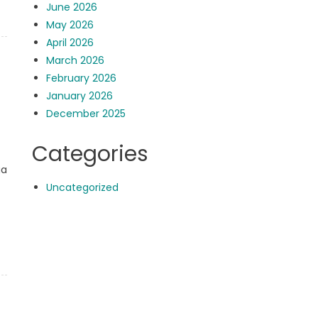
June 2026
May 2026
April 2026
March 2026
February 2026
January 2026
December 2025
Categories
ga
Uncategorized