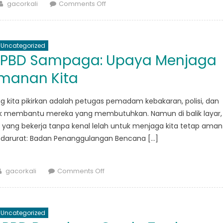
Author
on
gacorkali
Comments Off
Menggali
Tradisi
Kuliner
Uncategorized
Kampung
a BPBD Sampaga: Upaya Menjaga
Indonesia
dan
manan Kita
Malaysia
ng kita pikirkan adalah petugas pemadam kebakaran, polisi, dan
tuk membantu mereka yang membutuhkan. Namun di balik layar,
 yang bekerja tanpa kenal lelah untuk menjaga kita tetap aman
darurat: Badan Penanggulangan Bencana […]
Author
on
gacorkali
Comments Off
Di
Balik
Layar
Uncategorized
Bersama