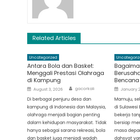
Related Articles
Uncategorized
Uncategoriz
Antara Bola dan Basket:
Bagaima
Menggali Prestasi Olahraga
Berusah
di Kampung
Bencana
Author
Posted
Posted
gacorkali
August 3, 2026
January 2
on
on
Di berbagai penjuru desa dan
Mamuju, se
kampung di Indonesia dan Malaysia,
di Sulawesi 
olahraga menjadi bagian penting
bekerja tan
dalam kehidupan masyarakat. Tidak
bersiap me
hanya sebagai sarana rekreasi, bola
masa depa
dan basket juga menjadi wadah
dahsyat ya