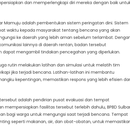
roactive
mpersiapkan dan memperlengkapi diri mereka dengan baik untu
easures
o
repare
lbar Mamuju adalah pembentukan sistem peringatan dini. Sistem
or
epat waktu kepada masyarakat tentang bencana yang akan
atural
ngungsi ke daerah yang lebih aman sebelum terlambat. Denga
isasters
omunikasi lainnya di daerah rentan, badan tersebut
 dapat mengambil tindakan pencegahan yang diperlukan.
juga rutin melakukan latihan dan simulasi untuk melatih tim
pi jika terjadi bencana. Latihan-latihan ini membantu
mangku kepentingan, memastikan respons yang lebih efisien da
n tersebut adalah pendirian pusat evakuasi dan tempat
 mempersiapkan fasilitas tersebut terlebih dahulu, BPBD Sulba
n bagi warga untuk mengungsi saat terjadi bencana. Tempat
nting seperti makanan, air, dan obat-obatan, untuk memastika