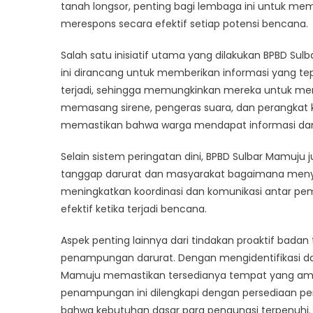
P
tanah longsor, penting bagi lembaga ini untuk me
M
merespons secara efektif setiap potensi bencana.
t
P
Salah satu inisiatif utama yang dilakukan BPBD Su
f
ini dirancang untuk memberikan informasi yang t
N
terjadi, sehingga memungkinkan mereka untuk me
D
memasang sirene, pengeras suara, dan perangkat k
memastikan bahwa warga mendapat informasi dan
Selain sistem peringatan dini, BPBD Sulbar Mamuju 
tanggap darurat dan masyarakat bagaimana menyika
meningkatkan koordinasi dan komunikasi antar pe
efektif ketika terjadi bencana.
Aspek penting lainnya dari tindakan proaktif bada
penampungan darurat. Dengan mengidentifikasi dan
Mamuju memastikan tersedianya tempat yang ama
penampungan ini dilengkapi dengan persediaan pe
bahwa kebutuhan dasar para pengungsi terpenuhi.