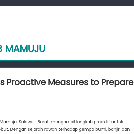
AB MAMUJU
 Proactive Measures to Prepare
n
PBD
ulbar
amuju, Sulawesi Barat, mengambil langkah proaktif untuk
amuju
but. Dengan sejarah rawan terhadap gempa bumi, banjir, dan
akes