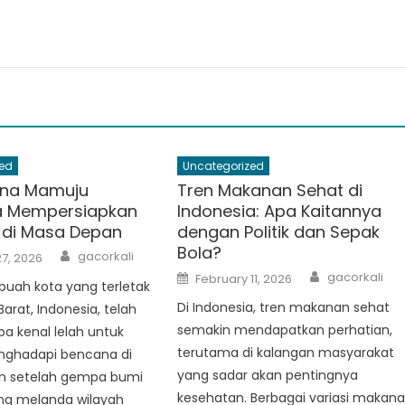
ed
Uncategorized
na Mamuju
Tren Makanan Sehat di
a Mempersiapkan
Indonesia: Apa Kaitannya
 di Masa Depan
dengan Politik dan Sepak
Bola?
Author
gacorkali
7, 2026
Author
Posted
gacorkali
February 11, 2026
buah kota yang terletak
on
Di Indonesia, tren makanan sehat
Barat, Indonesia, telah
semakin mendapatkan perhatian,
pa kenal lelah untuk
terutama di kalangan masyarakat
nghadapi bencana di
yang sadar akan pentingnya
n setelah gempa bumi
kesehatan. Berbagai variasi makan
ng melanda wilayah