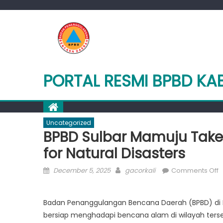
Skip
to
content
PORTAL RESMI BPBD K
Uncategorized
BPBD Sulbar Mamuju Takes
for Natural Disasters
Posted
Author
o
December 5, 2025
gacorkali
Comments Off
on
B
S
Badan Penanggulangan Bencana Daerah (BPBD) di M
M
bersiap menghadapi bencana alam di wilayah terse
T